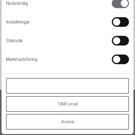
som du har tillhandahållit eller som de har samlat in
Nödvändig
när du har använt deras tjänster.
Inställningar
Statistik
FÖLJ OSS
Marknadsföring
Tillåt alla
Tillåt urval
KONFERENS
Avvisa
Konferens
Övernattning