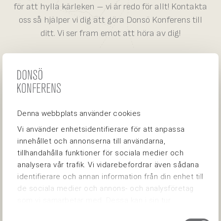
för att hylla kärleken – vi är redo för allt! Kontakta
oss så hjälper vi dig att göra Donsö Konferens till
ditt. Vi ser fram emot att höra av dig!
Denna webbplats använder cookies
ADRESS
Vi använder enhetsidentifierare för att anpassa
innehållet och annonserna till användarna,
Donsö Konferens
tillhandahålla funktioner för sociala medier och
Donsö Hamnväg 38
analysera vår trafik. Vi vidarebefordrar även sådana
430 82 Donsö
identifierare och annan information från din enhet till
donso@donsokonferens.se
de sociala medier och annons- och analysföretag
som vi samarbetar med. Dessa kan i sin tur
0727419199
kombinera informationen med annan information
Samtyckesval