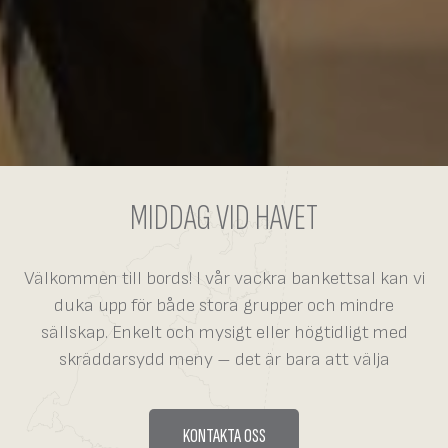
MIDDAG VID HAVET
Välkommen till bords! I vår vackra bankettsal kan vi
duka upp för både stora grupper och mindre
sällskap. Enkelt och mysigt eller högtidligt med
skräddarsydd meny – det är bara att välja
KONTAKTA OSS