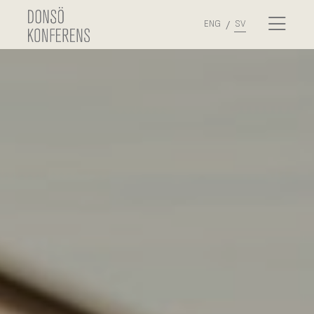
ENG
SV