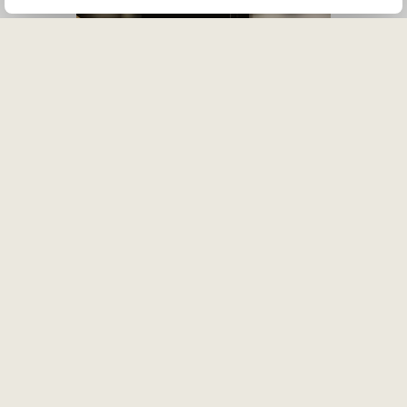
MODERN MÖTESTEKNIK
Nytt, professionellt och
imponerande enkelt att använda.
Här finns tekniken som tar mötet
till nästa nivå.