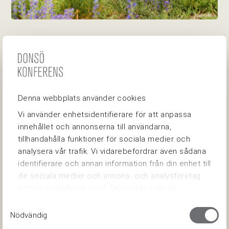
INGET BRÖLLOP UTAN FOTOGRAF
Läs om våra olika fotografer som vi varmt
Denna webbplats använder cookies
rekomenderar.
Vi använder enhetsidentifierare för att anpassa
innehållet och annonserna till användarna,
tillhandahålla funktioner för sociala medier och
ÅSA LÄNNERSTRÖM
analysera vår trafik. Vi vidarebefordrar även sådana
identifierare och annan information från din enhet till
de sociala medier och annons- och analysföretag
”Bröllopsfotograf som bor och utgår från Göteborg
som vi samarbetar med. Dessa kan i sin tur
men som har hjärtat i skärgården <3
kombinera informationen med annan information
Samtyckesval
som du har tillhandahållit eller som de har samlat in
Nödvändig
Jag gifte mig själv på Donsö och tillbringar alltid
när du har använt deras tjänster.