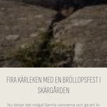
FIRA KÄRLEKEN MED EN BRÖLLOPSFEST I
SKÄRGÅRDEN
Nu börjar det roliga! Samla vännerna och ge ert liv