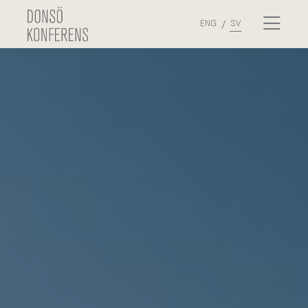
ENG
SV